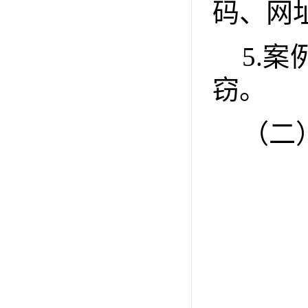
码、网
5.
案
窃。
（二