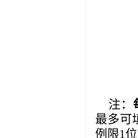
注：
最多可
例限
1
位