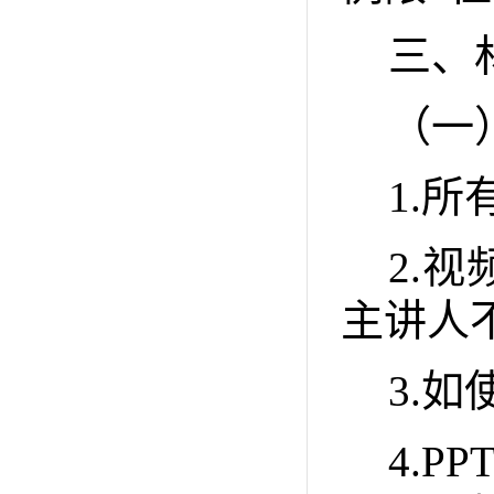
三、
（一
1.
所
2.
视
主讲人
3.
如
4.PP