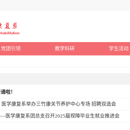
党团引领
教学科研
学生活动
开通啦！
来 医学康复系举办三竹康关节养护中心专场 招聘双选会
—医学康复系团总支召开2025届视障毕业生就业推进会