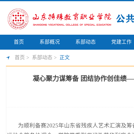
首页
系部概况
系部动态
党建工作
首页
>
系部动态
>
正文
凝心聚力谋筹备 团结协作创佳绩—
为顺利备赛2025年山东省残疾人艺术汇演及筹