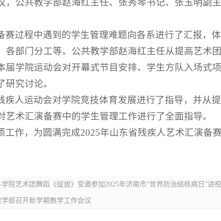
议，公共教学部赵海红主任、张秀琴书记、张玉明副
备赛过程中遇到的学生管理难题向各系进行了汇报，体育
、各部门分工等。公共教学部赵海红主任从提高艺术
本届学院运动会对开幕式节目安排、学生方队入场式
了研究讨论。
残疾人运动会对学院竞技体育发展进行了指导，并从
对艺术汇演备赛中的学生管理工作进行了全面指导。
项工作，为圆满完成2025年山东省残疾人艺术汇演备
学院艺术团舞蹈《绽放》受邀参加2025年济南市“世界防治结核病日”进
教学部召开新学期教学工作会议