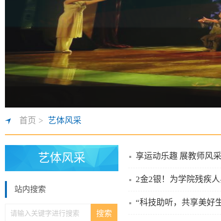
首页
>
艺体风采
艺体风采
享运动乐趣 展教师风
2金2银！为学院残疾
站内搜索