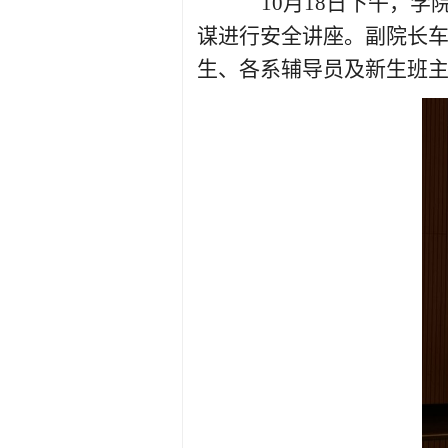
10
月
18
日
下午
，
学
谋进行安全讲座。副院长
生、各系辅导员及新生班