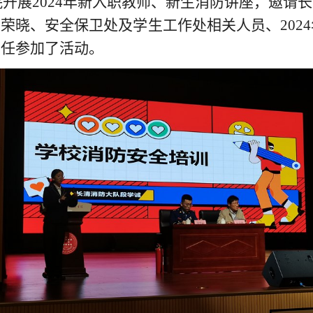
院
开展
2024
年新入职教师、
新生
消防讲座，
邀请
长
车荣晓、安全保卫处及学生工作处相关人员、
20
主任参加了活动。