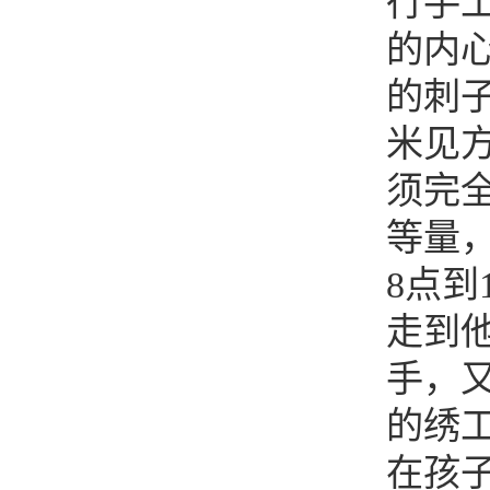
行手
的内
的刺
米见
须完
等量
8点到
走到
手，
的绣
在孩