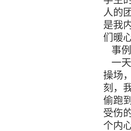
人的
是我
们暖
事
一
操场
刻，
偷跑
受伤
个内