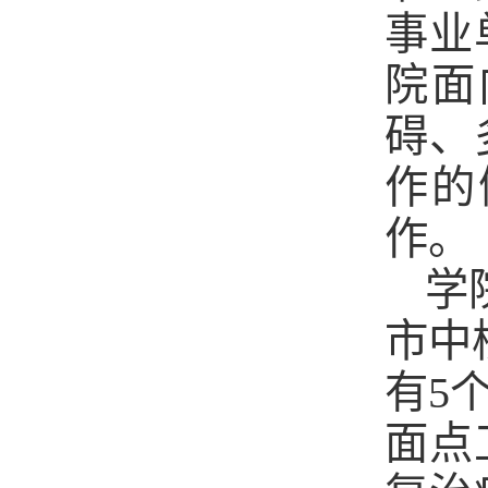
事业
院面
碍、
作的
作。
学
市中
有5
面点