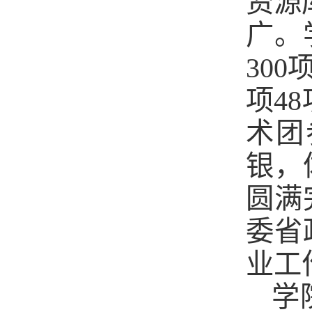
资源
广。
30
项4
术团
银，
圆满
委省
业工
学