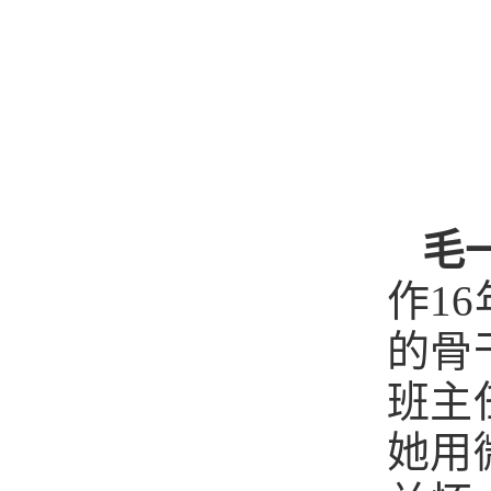
毛
作1
的骨
班主
她用