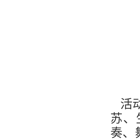
活
苏、
奏、