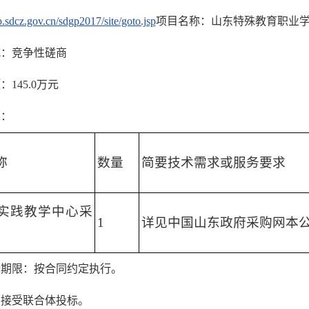
p.sdcz.gov.cn/sdgp2017/site/goto.jsp
项目名称：山东特殊教育职业学
式：竞争性磋商
145.0万元
求：
称
数量
简要技术需求或服务要求
实践教学中心采
1
详见中国山东政府采购网本
行期限：按合同约定执行。
不接受联合体投标。