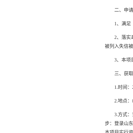
二、申
1、满足
2、落实政
被列入失信
3、本项
三、获
1.时间：
2.地点
3.方式：
步：登录山东三
本项目实行资