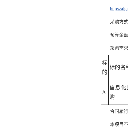
http://sdg
采购方
预算金额：
采购需
标
标的名
的
信息化
A
购
合同履
本项目