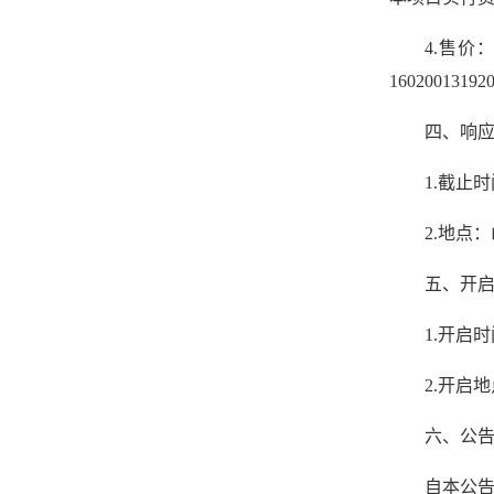
4.售
16020013192
四、响
1.截止时
2.地点
五、开
1.开启时
2.开启
六、公
自本公告