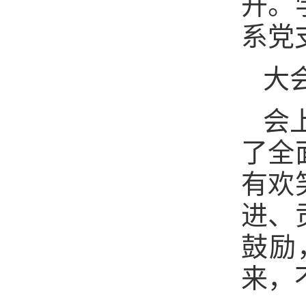
开。
系党
大
会
了全
有欢
进、
鼓励
来，