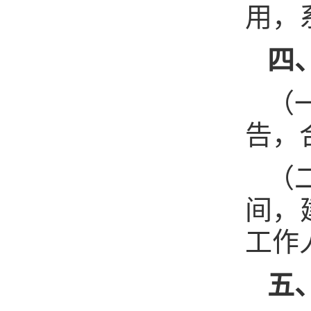
用，
四
（
告，
（
间，
工作
五