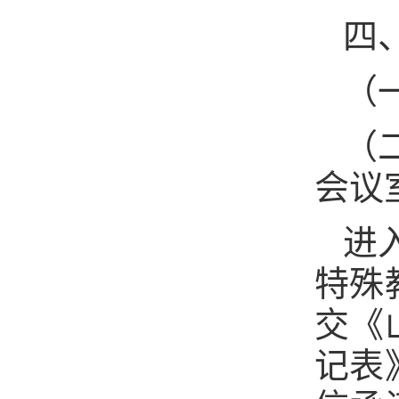
四
（一
（
会议
进
特殊
交《
记表