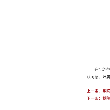
在“以学
认同感、归
上一条：
学
下一条：
我