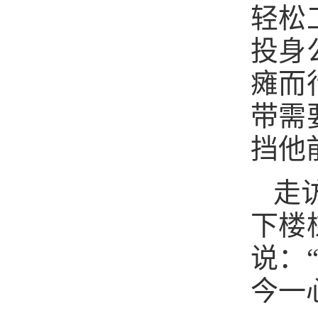
轻松
投身
瘫而
带需
挡他
走
下楼
说：
今一