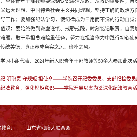
求，全体青年干部教师要深刻认识廉洁从政、从教的重要性，自
主义远大理想、中国特色社会主义共同理想，坚持正确的政治方
指导工作；要加强纪法学习，使纪律成为日用而不觉的行动自觉
价值观；要始终做到谦虚谨慎、戒骄戒躁，时刻铭记职责，自我
盾难题，敢于承担急难险重任务，努力在担当作为中践行初心使
族传统美德，真正养成务实之风、俭朴之风。
学习小组代表、2024年新入职青年干部教师等50余人参加此次
纪 明职责 守规矩 担使命——学院召开纪委委员、支部纪检委员
强纪法教育，强化规矩意识——学院开展以案为鉴深化纪法教育
省教育厅
山东省残疾人联合会